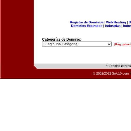
Registro de Dominios
|
Web Hosting
|
D
Dominios Expirados
|
Industrias
|
Indu
Categorías de Dominio:
[Pág. princi
** Precios expre
© 2002/2022 Solo10.com