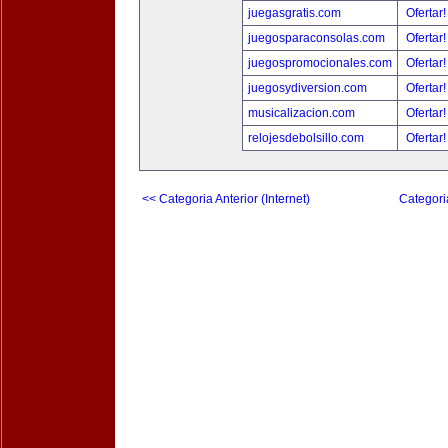
juegasgratis.com
Ofertar
juegosparaconsolas.com
Ofertar
juegospromocionales.com
Ofertar
juegosydiversion.com
Ofertar
musicalizacion.com
Ofertar
relojesdebolsillo.com
Ofertar
<< Categoria Anterior (Internet)
Categori