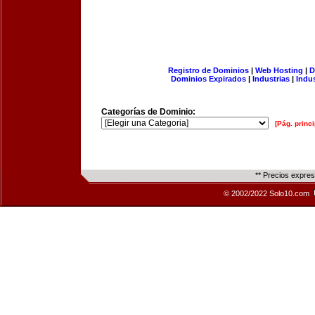
Registro de Dominios
|
Web Hosting
|
D
Dominios Expirados
|
Industrias
|
Indu
Categorías de Dominio:
[Pág. princi
** Precios expre
© 2002/2022 Solo10.com