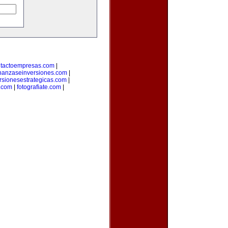
tactoempresas.com
|
inanzaseinversiones.com
|
rsionesestrategicas.com
|
.com
|
fotografiate.com
|