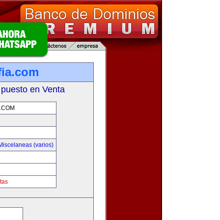
fia.com
 puesto en Venta
.COM
Miscelaneas (varios)
tas