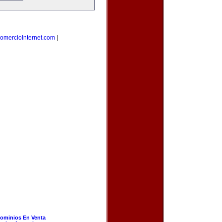
omercioInternet.com
|
ominios En Venta