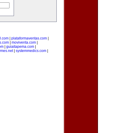
l.com
|
plataformaventas.com
|
s.com
|
moviventa.com
|
com
|
guiaitapema.com
|
ymes.net
|
systemmedics.com
|