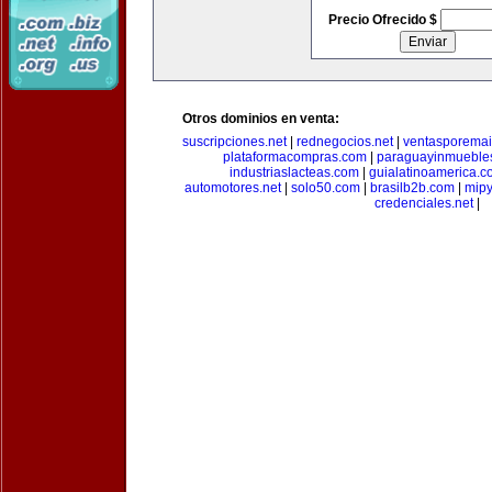
Precio Ofrecido $
Otros dominios en venta:
suscripciones.net
|
rednegocios.net
|
ventasporemai
plataformacompras.com
|
paraguayinmueble
industriaslacteas.com
|
guialatinoamerica.
automotores.net
|
solo50.com
|
brasilb2b.com
|
mip
credenciales.net
|