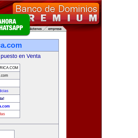
ca.com
 puesto en Venta
RICA.COM
a.com
icias
ta!
ca.com
tas