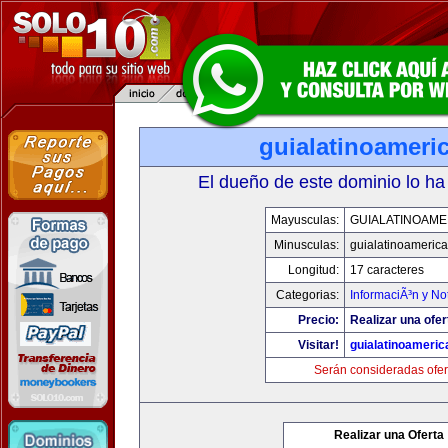
guialatinoameri
El dueño de este dominio lo ha
Mayusculas:
GUIALATINOAME
Minusculas:
guialatinoameric
Longitud:
17 caracteres
Categorias:
InformaciÃ³n y Not
Precio:
Realizar una ofer
Visitar!
guialatinoameri
Serán consideradas ofer
Realizar una Oferta