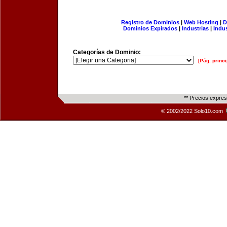
Registro de Dominios
|
Web Hosting
|
D
Dominios Expirados
|
Industrias
|
Indu
Categorías de Dominio:
[Pág. princi
** Precios expre
© 2002/2022 Solo10.com