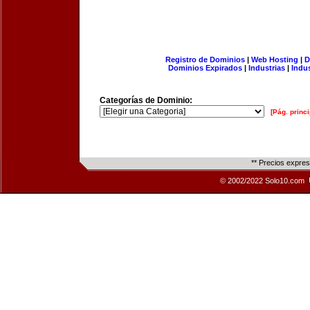
Registro de Dominios
|
Web Hosting
|
D
Dominios Expirados
|
Industrias
|
Indu
Categorías de Dominio:
[Pág. princi
** Precios expre
© 2002/2022 Solo10.com