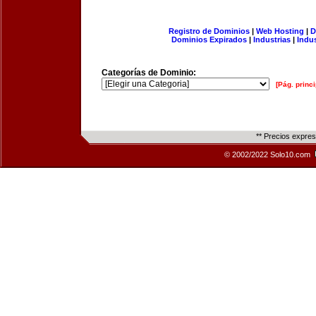
Registro de Dominios
|
Web Hosting
|
D
Dominios Expirados
|
Industrias
|
Indu
Categorías de Dominio:
[Pág. princi
** Precios expre
© 2002/2022 Solo10.com