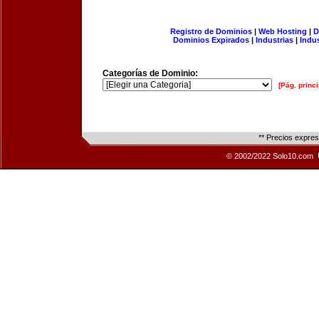
Registro de Dominios
|
Web Hosting
|
D
Dominios Expirados
|
Industrias
|
Indu
Categorías de Dominio:
[Pág. princi
** Precios expre
© 2002/2022 Solo10.com