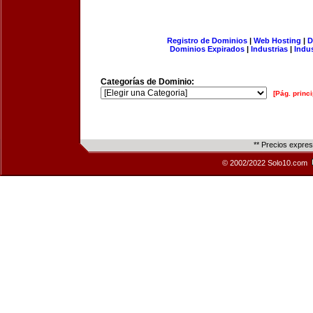
Registro de Dominios
|
Web Hosting
|
D
Dominios Expirados
|
Industrias
|
Indu
Categorías de Dominio:
[Pág. princi
** Precios expre
© 2002/2022 Solo10.com