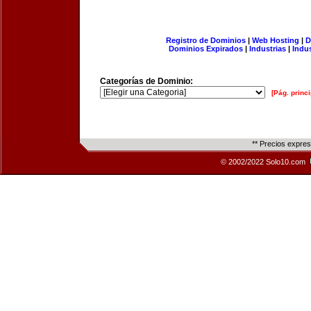
Registro de Dominios
|
Web Hosting
|
D
Dominios Expirados
|
Industrias
|
Indu
Categorías de Dominio:
[Pág. princi
** Precios expre
© 2002/2022 Solo10.com