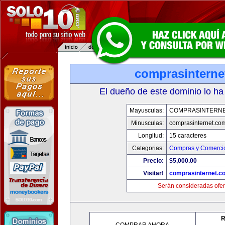
comprasinterne
El dueño de este dominio lo ha
Mayusculas:
COMPRASINTERNE
Minusculas:
comprasinternet.co
Longitud:
15 caracteres
Categorias:
Compras y Comercio
Precio:
$5,000.00
Visitar!
comprasinternet.c
Serán consideradas ofer
R