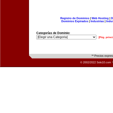
Registro de Dominios
|
Web Hosting
|
D
Dominios Expirados
|
Industrias
|
Indu
Categorías de Dominio:
[Pág. princi
** Precios expre
© 2002/2022 Solo10.com