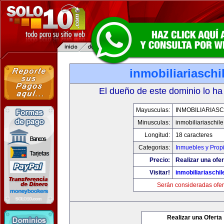
inmobiliariasch
El dueño de este dominio lo ha
Mayusculas:
INMOBILIARIAS
Minusculas:
inmobiliariaschil
Longitud:
18 caracteres
Categorias:
Inmuebles y Prop
Precio:
Realizar una ofer
Visitar!
inmobiliariaschi
Serán consideradas ofer
Realizar una Oferta