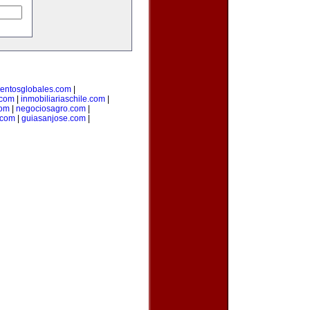
entosglobales.com
|
.com
|
inmobiliariaschile.com
|
com
|
negociosagro.com
|
.com
|
guiasanjose.com
|