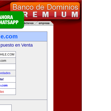
ile.com
 puesto en Venta
CHILE.COM
e.com
iedades
ta!
le.com
tas