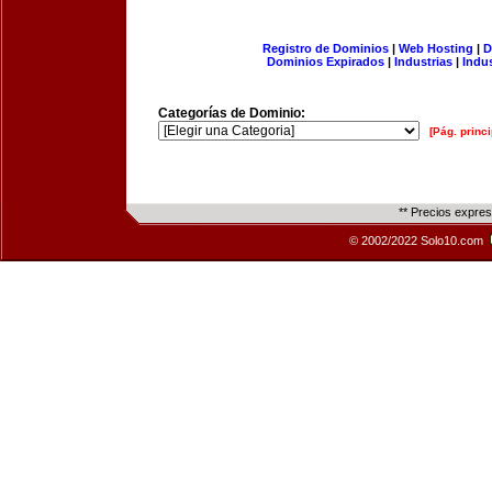
Registro de Dominios
|
Web Hosting
|
D
Dominios Expirados
|
Industrias
|
Indu
Categorías de Dominio:
[Pág. princi
** Precios expre
© 2002/2022 Solo10.com