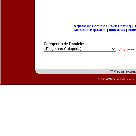
Registro de Dominios
|
Web Hosting
|
D
Dominios Expirados
|
Industrias
|
Indu
Categorías de Dominio:
[Pág. princi
** Precios expre
© 2002/2022 Solo10.com