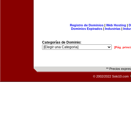
Registro de Dominios
|
Web Hosting
|
D
Dominios Expirados
|
Industrias
|
Indu
Categorías de Dominio:
[Pág. princi
** Precios expre
© 2002/2022 Solo10.com