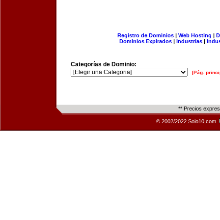
Registro de Dominios
|
Web Hosting
|
D
Dominios Expirados
|
Industrias
|
Indu
Categorías de Dominio:
[Pág. princi
** Precios expre
© 2002/2022 Solo10.com