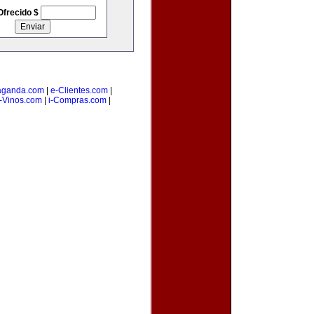
Ofrecido $
aganda.com
|
e-Clientes.com
|
-Vinos.com
|
i-Compras.com
|