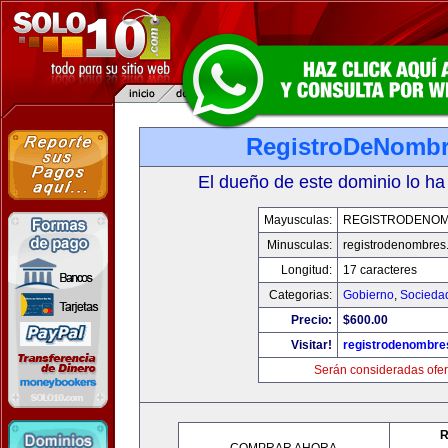
RegistroDeNomb
El dueño de este dominio lo ha
Mayusculas:
REGISTRODENO
Minusculas:
registrodenombres
Longitud:
17 caracteres
Categorias:
Gobierno
,
Socieda
Precio:
$600.00
Visitar!
registrodenombr
Serán consideradas ofer
R