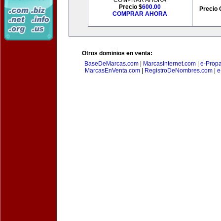
COMPRAR AHORA
Precio $
600.00
Precio 
COMPRAR AHORA
Otros dominios en venta:
BaseDeMarcas.com
|
MarcasInternet.com
|
e-Prop
MarcasEnVenta.com
|
RegistroDeNombres.com
|
e