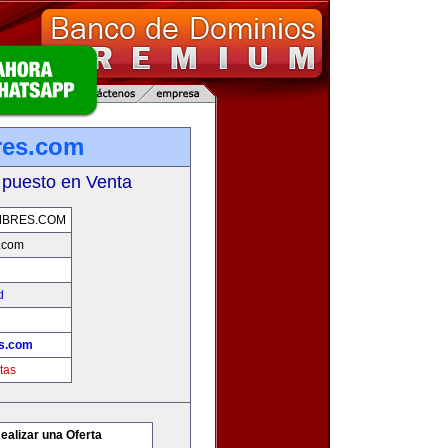
res.com
 puesto en Venta
MBRES.COM
.com
d
es.com
tas
ealizar una Oferta