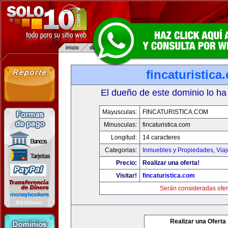
fincaturistica
El dueño de este dominio lo ha
Mayusculas:
FINCATURISTICA.COM
Minusculas:
fincaturistica.com
Longitud:
14 caracteres
Categorias:
Inmuebles y Propiedades
,
Via
Precio:
Realizar una oferta!
Visitar!
fincaturistica.com
Serán consideradas ofer
Realizar una Oferta