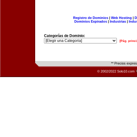
Registro de Dominios
|
Web Hosting
|
D
Dominios Expirados
|
Industrias
|
Indu
Categorías de Dominio:
[Pág. princi
** Precios expre
© 2002/2022 Solo10.com