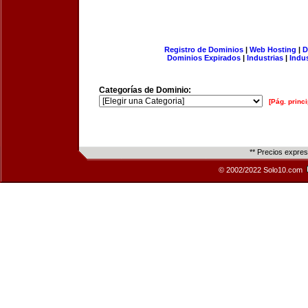
Registro de Dominios
|
Web Hosting
|
D
Dominios Expirados
|
Industrias
|
Indu
Categorías de Dominio:
[Pág. princi
** Precios expre
© 2002/2022 Solo10.com