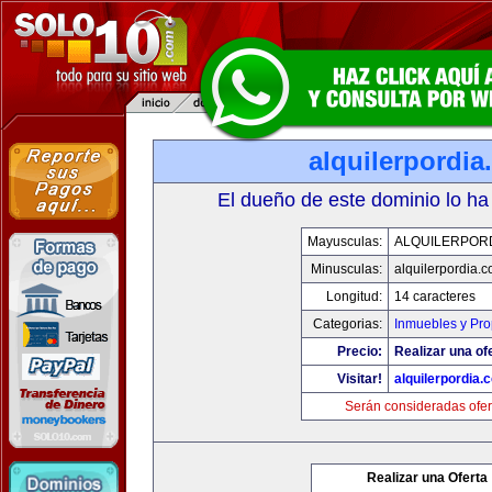
alquilerpordi
El dueño de este dominio lo ha
Mayusculas:
ALQUILERPOR
Minusculas:
alquilerpordia.
Longitud:
14 caracteres
Categorias:
Inmuebles y Pr
Precio:
Realizar una of
Visitar!
alquilerpordia.
Serán consideradas ofer
Realizar una Oferta