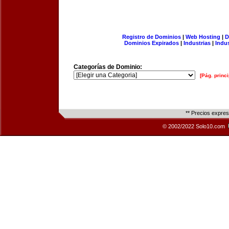
Registro de Dominios
|
Web Hosting
|
D
Dominios Expirados
|
Industrias
|
Indu
Categorías de Dominio:
[Pág. princi
** Precios expre
© 2002/2022 Solo10.com