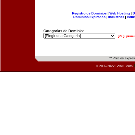
Registro de Dominios
|
Web Hosting
|
D
Dominios Expirados
|
Industrias
|
Indu
Categorías de Dominio:
[Pág. princi
** Precios expre
© 2002/2022 Solo10.com