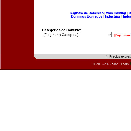
Registro de Dominios
|
Web Hosting
|
D
Dominios Expirados
|
Industrias
|
Indu
Categorías de Dominio:
[Pág. princi
** Precios expre
© 2002/2022 Solo10.com