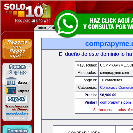
comprapyme.
El dueño de este dominio lo ha
Mayusculas:
COMPRAPYME.CO
Minusculas:
comprapyme.com
Longitud:
10 caracteres
Categorias:
Compras y Comercio
Precio:
$8,900.00
Visitar!
comprapyme.com
Serán consideradas ofer
R