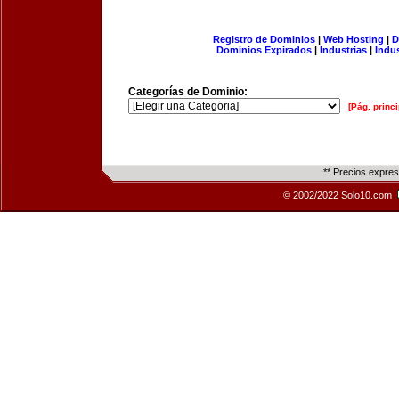
Registro de Dominios
|
Web Hosting
|
D
Dominios Expirados
|
Industrias
|
Indu
Categorías de Dominio:
[Pág. princi
** Precios expre
© 2002/2022 Solo10.com