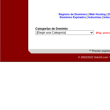
Registro de Dominios
|
Web Hosting
|
D
Dominios Expirados
|
Industrias
|
Indu
Categorías de Dominio:
[Pág. princi
** Precios expre
© 2002/2022 Solo10.com