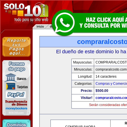
compraralcost
El dueño de este dominio lo ha
Mayusculas:
COMPRARALCOST
Minusculas:
compraralcosto.com
Longitud:
14 caracteres
Categorias:
Compras y Comercio
Precio:
$500.00
Visitar!
compraralcosto.c
Serán consideradas ofer
R