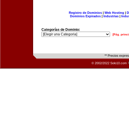
Registro de Dominios
|
Web Hosting
|
D
Dominios Expirados
|
Industrias
|
Indu
Categorías de Dominio:
[Pág. princi
** Precios expre
© 2002/2022 Solo10.com