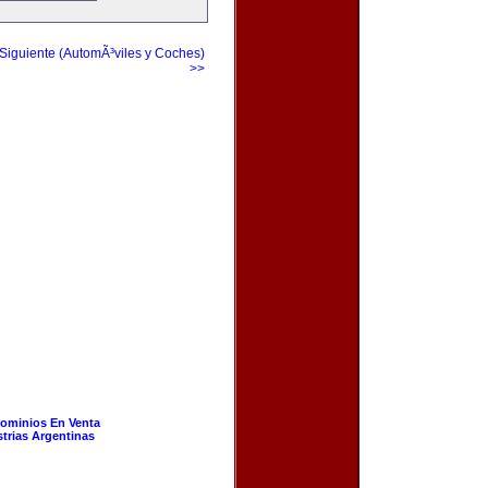
Siguiente (AutomÃ³viles y Coches)
>>
ominios En Venta
strias Argentinas