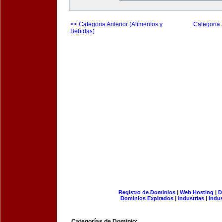
<< Categoria Anterior (Alimentos y
Categoria 
Bebidas)
Registro de Dominios
|
Web Hosting
|
D
Dominios Expirados
|
Industrias
|
Indu
Categorías de Dominio: