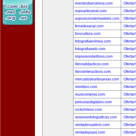
eventosbarcelona.com
Ofertar
expoartesanal.com
Ofertar
exposiciondemuebles.com
Ofertar
feriartesanal.com
Ofertar
forocultura.com
Ofertar
fotografiaenlinea.com
Ofertar
fotografiaweb.com
Ofertar
impresiondelibros.com
Ofertar
librosdidacticos.com
Ofertar
librosinteractivos.com
Ofertar
mercadodeartesanias.com
Ofertar
minilibro.com
Ofertar
musicompras.com
Ofertar
peliculasdigitales.com
Ofertar
rockchileno.com
Ofertar
sesionesfotograficas.com
Ofertar
ventadecuadros.com
Ofertar
ventadejoyas.com
Ofertar