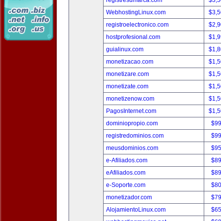
registresumarca.com
$3,
WebhostingLinux.com
$3,
registroelectronico.com
$2,
hostprofesional.com
$1,
guialinux.com
$1,
monetizacao.com
$1,
monetizare.com
$1,
monetizate.com
$1,
monetizenow.com
$1,
PagosInternet.com
$1,
dominiopropio.com
$9
registredominios.com
$9
meusdominios.com
$9
e-Afiliados.com
$8
eAfiliados.com
$8
e-Soporte.com
$8
monetizador.com
$7
AlojamientoLinux.com
$6