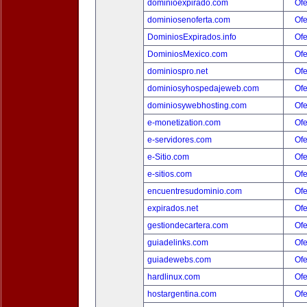
dominioexpirado.com
Ofe
dominiosenoferta.com
Ofe
DominiosExpirados.info
Ofe
DominiosMexico.com
Ofe
dominiospro.net
Ofe
dominiosyhospedajeweb.com
Ofe
dominiosywebhosting.com
Ofe
e-monetization.com
Ofe
e-servidores.com
Ofe
e-Sitio.com
Ofe
e-sitios.com
Ofe
encuentresudominio.com
Ofe
expirados.net
Ofe
gestiondecartera.com
Ofe
guiadelinks.com
Ofe
guiadewebs.com
Ofe
hardlinux.com
Ofe
hostargentina.com
Ofe