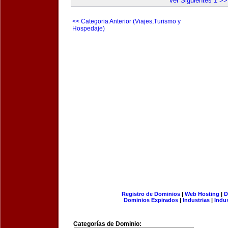
Ver Siguientes 1 >>
<< Categoria Anterior (Viajes,Turismo y
Hospedaje)
Registro de Dominios
|
Web Hosting
|
D
Dominios Expirados
|
Industrias
|
Indu
Categorías de Dominio: