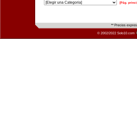
[Pág. princi
** Precios expre
© 2002/2022 Solo10.com