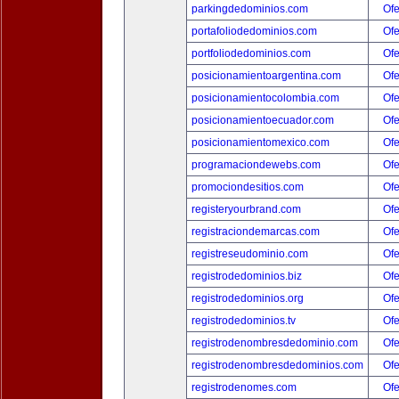
parkingdedominios.com
Ofe
portafoliodedominios.com
Ofe
portfoliodedominios.com
Ofe
posicionamientoargentina.com
Ofe
posicionamientocolombia.com
Ofe
posicionamientoecuador.com
Ofe
posicionamientomexico.com
Ofe
programaciondewebs.com
Ofe
promociondesitios.com
Ofe
registeryourbrand.com
Ofe
registraciondemarcas.com
Ofe
registreseudominio.com
Ofe
registrodedominios.biz
Ofe
registrodedominios.org
Ofe
registrodedominios.tv
Ofe
registrodenombresdedominio.com
Ofe
registrodenombresdedominios.com
Ofe
registrodenomes.com
Ofe